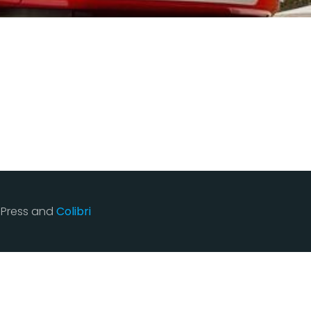
rdPress and
Colibri