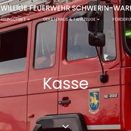
IWILLIGE FEUERWEHR SCHWERIN-WAR
 MANNSCHAFT
GERÄTEHAUS & FAHRZEUGE
FÖRDERV
Kasse